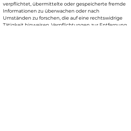
verpflichtet, übermittelte oder gespeicherte fremde
Informationen zu überwachen oder nach
Umständen zu forschen, die auf eine rechtswidrige
Tätigkeit hinweisen. Verpflichtungen zur Entfernung
oder Sperrung der Nutzung von Informationen nach
den allgemeinen Gesetzen bleiben hiervon
unberührt. Eine diesbezügliche Haftung ist jedoch
erst ab dem Zeitpunkt der Kenntnis einer konkreten
Rechtsverletzung möglich. Bei Bekanntwerden von
entsprechenden Rechtsverletzungen werden wir
diese Inhalte umgehend entfernen.
2. Haftung für Links
Diese Website enthält Links zu externen Webseiten
Dritter, auf deren Inhalte kein Einfluss genommen
werden kann. Deshalb kann für diese fremden
Inhalte auch keine Gewähr übernommen werden.
Für die Inhalte der verlinkten Seiten ist stets der
jeweilige Anbieter oder Betreiber der Seiten