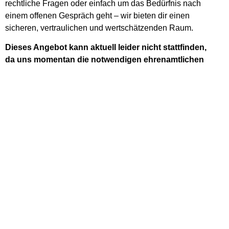
rechtliche Fragen oder einfach um das Bedürfnis nach
einem offenen Gespräch geht – wir bieten dir einen
sicheren, vertraulichen und wertschätzenden Raum.
Dieses Angebot kann aktuell leider nicht stattfinden,
da uns momentan die notwendigen ehrenamtlichen
Helfer*innen fehlen. Wir bedauern das sehr und
arbeiten daran, das Angebot so bald wie möglich
wieder aufnehmen zu können. Vielen Dank für euer
Verständnis.
Colorfulschool