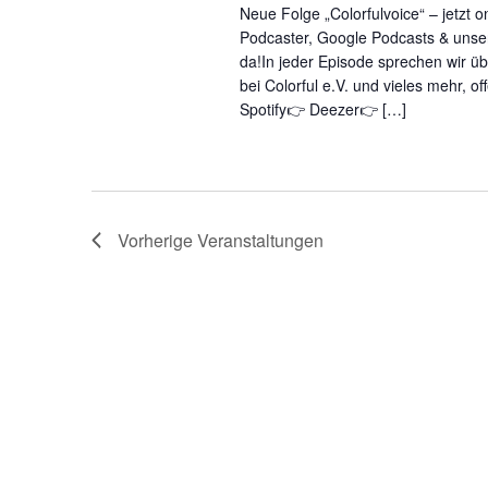
Neue Folge „Colorfulvoice“ – jetzt 
Podcaster, Google Podcasts & unser
da!In jeder Episode sprechen wir ü
bei Colorful e.V. und vieles mehr, o
Spotify👉 Deezer👉 […]
Vorherige
Veranstaltungen