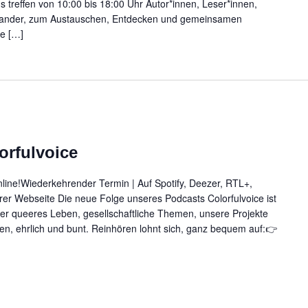
 treffen von 10:00 bis 18:00 Uhr Autor*innen, Leser*innen,
inander, zum Austauschen, Entdecken und gemeinsamen
he […]
orfulvoice
online!Wiederkehrender Termin | Auf Spotify, Deezer, RTL+,
er Webseite Die neue Folge unseres Podcasts Colorfulvoice ist
ber queeres Leben, gesellschaftliche Themen, unsere Projekte
ffen, ehrlich und bunt. Reinhören lohnt sich, ganz bequem auf:👉