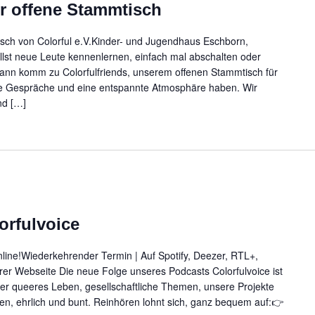
er offene Stammtisch
tisch von Colorful e.V.Kinder- und Jugendhaus Eschborn,
lst neue Leute kennenlernen, einfach mal abschalten oder
Dann komm zu Colorfulfriends, unserem offenen Stammtisch für
ute Gespräche und eine entspannte Atmosphäre haben. Wir
nd […]
orfulvoice
online!Wiederkehrender Termin | Auf Spotify, Deezer, RTL+,
er Webseite Die neue Folge unseres Podcasts Colorfulvoice ist
ber queeres Leben, gesellschaftliche Themen, unsere Projekte
ffen, ehrlich und bunt. Reinhören lohnt sich, ganz bequem auf:👉