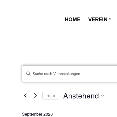
HOME
VEREIN
Veransta
Bitte
Schlüsselwort
eingeben.
Suche
Suche
nach
Anstehend
Heute
Veranstaltungen
Schlüsselwort.
Datum
wählen.
September 2026