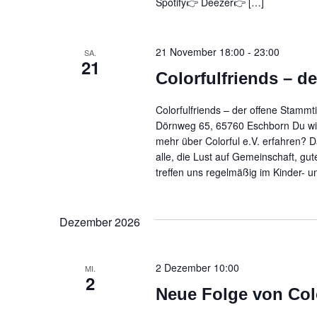
Spotify👉 Deezer👉 […]
21 November 18:00
-
23:00
SA.
21
Colorfulfriends – d
Colorfulfriends – der offene Stamm
Dörnweg 65, 65760 Eschborn Du wil
mehr über Colorful e.V. erfahren? 
alle, die Lust auf Gemeinschaft, g
treffen uns regelmäßig im Kinder- u
Dezember 2026
2 Dezember 10:00
MI.
2
Neue Folge von Col