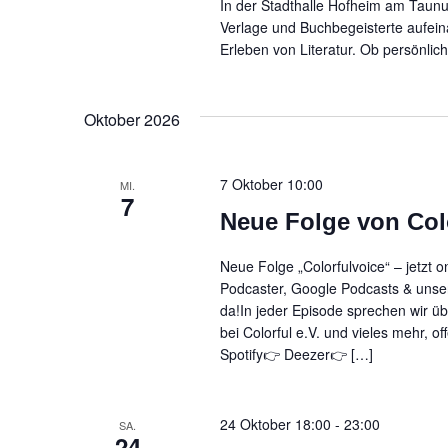
In der Stadthalle Hofheim am Taunus
Verlage und Buchbegeisterte aufe
Erleben von Literatur. Ob persönlic
Oktober 2026
7 Oktober 10:00
MI.
7
Neue Folge von Col
Neue Folge „Colorfulvoice“ – jetzt 
Podcaster, Google Podcasts & unser
da!In jeder Episode sprechen wir ü
bei Colorful e.V. und vieles mehr, o
Spotify👉 Deezer👉 […]
24 Oktober 18:00
-
23:00
SA.
24