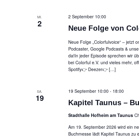
und
2 September 10:00
MI.
Ansichte
2
Neue Folge von Col
Neue Folge „Colorfulvoice“ – jetzt 
Navigati
Podcaster, Google Podcasts & unser
da!In jeder Episode sprechen wir ü
bei Colorful e.V. und vieles mehr, o
Spotify👉 Deezer👉 […]
19 September 10:00
-
18:00
SA.
19
Kapitel Taunus – 
Stadthalle Hofheim am Taunus
Ch
Am 19. September 2026 wird ein ne
Buchmesse lädt Kapitel Taunus zu e