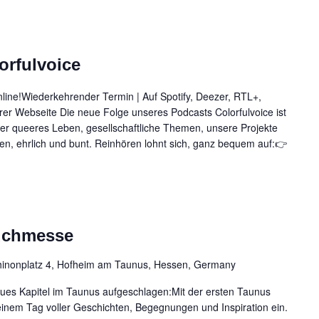
n,
orfulvoice
online!Wiederkehrender Termin | Auf Spotify, Deezer, RTL+,
on
er Webseite Die neue Folge unseres Podcasts Colorfulvoice ist
ber queeres Leben, gesellschaftliche Themen, unsere Projekte
ffen, ehrlich und bunt. Reinhören lohnt sich, ganz bequem auf:👉
Buchmesse
inonplatz 4, Hofheim am Taunus, Hessen, Germany
ues Kapitel im Taunus aufgeschlagen:Mit der ersten Taunus
inem Tag voller Geschichten, Begegnungen und Inspiration ein.